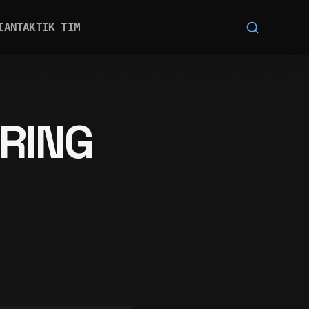
IAN
TAKTIK TIM
RING